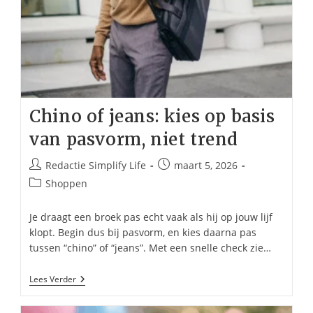
Chino of jeans: kies op basis
van pasvorm, niet trend
Bericht
Bericht
Redactie Simplify Life
maart 5, 2026
auteur:
gepubliceerd
Berichtcategorie:
Shoppen
op:
Je draagt een broek pas echt vaak als hij op jouw lijf
klopt. Begin dus bij pasvorm, en kies daarna pas
tussen “chino” of “jeans”. Met een snelle check zie…
Chino
Lees Verder
Of
Jeans:
Kies