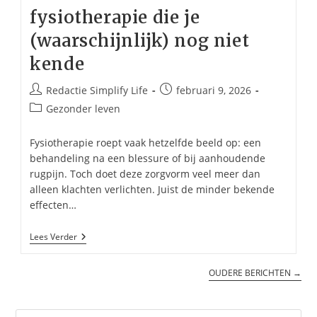
fysiotherapie die je
(waarschijnlijk) nog niet
kende
Bericht
Bericht
Redactie Simplify Life
februari 9, 2026
auteur:
gepubliceerd
Berichtcategorie:
Gezonder leven
op:
Fysiotherapie roept vaak hetzelfde beeld op: een
behandeling na een blessure of bij aanhoudende
rugpijn. Toch doet deze zorgvorm veel meer dan
alleen klachten verlichten. Juist de minder bekende
effecten…
7
Lees Verder
Voordelen
Van
Fysiotherapie
OUDERE BERICHTEN
→
Die
Je
(waarschijnlijk)
Nog