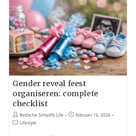
Op
Basis
Van
Pasvorm,
Niet
Trend
Gender reveal feest
organiseren: complete
checklist
Bericht
Bericht
Redactie Simplify Life
februari 16, 2026
auteur:
gepubliceerd
Berichtcategorie:
Lifestyle
op: