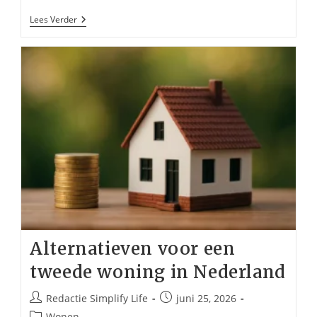
5
Lees Verder
Redenen
Waarom
Gezinnen
Kiezen
Voor
Een
Camping
In
Le
Marche
Alternatieven voor een
tweede woning in Nederland
Bericht
Bericht
Redactie Simplify Life
juni 25, 2026
auteur:
gepubliceerd
Berichtcategorie:
Wonen