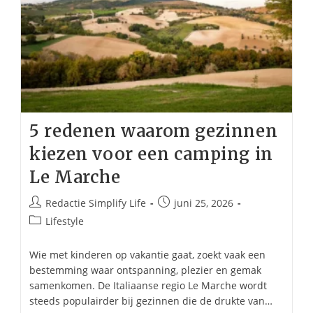
5 redenen waarom gezinnen
kiezen voor een camping in
Le Marche
Bericht
Bericht
Redactie Simplify Life
juni 25, 2026
auteur:
gepubliceerd
Berichtcategorie:
Lifestyle
op:
Wie met kinderen op vakantie gaat, zoekt vaak een
bestemming waar ontspanning, plezier en gemak
samenkomen. De Italiaanse regio Le Marche wordt
steeds populairder bij gezinnen die de drukte van…