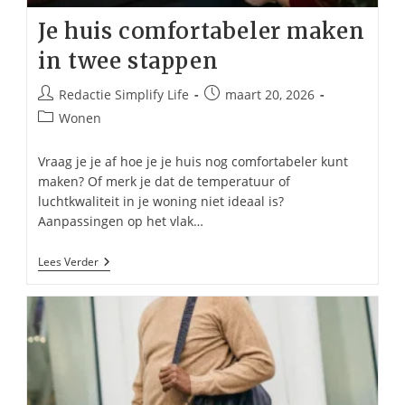
Je huis comfortabeler maken
in twee stappen
Bericht
Bericht
Redactie Simplify Life
maart 20, 2026
auteur:
gepubliceerd
Berichtcategorie:
Wonen
op:
Vraag je je af hoe je je huis nog comfortabeler kunt
maken? Of merk je dat de temperatuur of
luchtkwaliteit in je woning niet ideaal is?
Aanpassingen op het vlak…
Je
Lees Verder
Huis
Comfortabeler
Maken
In
Twee
Stappen