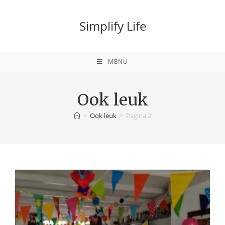
Ga
naar
Simplify Life
inhoud
MENU
Ook leuk
>
Ook leuk
>
Pagina 2