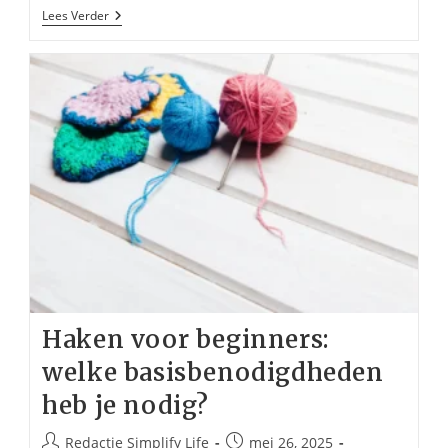
Een
Lees Verder
Verjaardag
Organiseren
Wordt
Appeltje
Eitje
Met
Deze
Tips
Haken voor beginners:
welke basisbenodigdheden
heb je nodig?
Bericht
Bericht
Redactie Simplify Life
mei 26, 2025