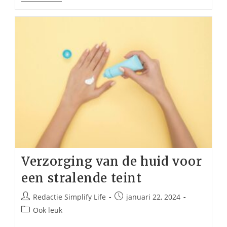
Die
Plezier
En
Mentale
Uitdaging
Bieden
Verzorging van de huid voor
een stralende teint
Bericht
Bericht
Redactie Simplify Life
januari 22, 2024
auteur:
gepubliceerd
Berichtcategorie:
Ook leuk
op: