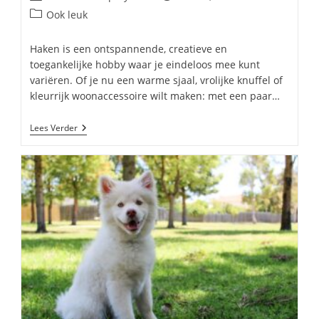
auteur:
gepubliceerd
Berichtcategorie:
Ook leuk
op:
Haken is een ontspannende, creatieve en
toegankelijke hobby waar je eindeloos mee kunt
variëren. Of je nu een warme sjaal, vrolijke knuffel of
kleurrijk woonaccessoire wilt maken: met een paar…
Haken
Lees Verder
Voor
Beginners:
Welke
Basisbenodigdheden
Heb
Je
Nodig?