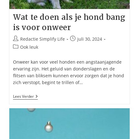
Wat te doen als je hond bang
is voor onweer
Bericht
Bericht
Redactie Simplify Life
juli 30, 2024
auteur:
gepubliceerd
Berichtcategorie:
Ook leuk
op:
Onweer kan voor veel honden een angstaanjagende
ervaring zijn. Het geluid van donderslagen en de
flitsen van bliksem kunnen ervoor zorgen dat je hond
zich verstopt, begint te trillen of…
Wat
Lees Verder
Te
Doen
Als
Je
Hond
Bang
Is
Voor