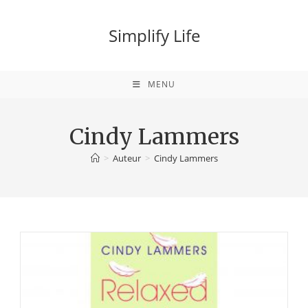
Ga
naar
Simplify Life
inhoud
MENU
Cindy Lammers
>
Auteur
>
Cindy Lammers