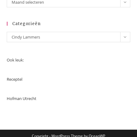
Archieven
Maand selecteren
Categorieën
Categorieën
Cindy Lammers
Ook leuk:
Receptel
Hofman Utrecht
Copyright - WordPress Theme by OceanWP