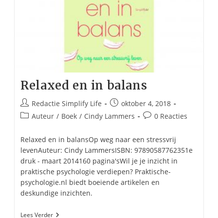
Relaxed en in balans
Bericht
Bericht
Redactie Simplify Life
oktober 4, 2018
auteur:
gepubliceerd
Berichtcategorie:
Bericht
Auteur
/
Boek
/
Cindy Lammers
0 Reacties
op:
reacties:
Relaxed en in balansOp weg naar een stressvrij
levenAuteur: Cindy LammersISBN: 97890587762351e
druk - maart 2014160 pagina'sWil je je inzicht in
praktische psychologie verdiepen? Praktische-
psychologie.nl biedt boeiende artikelen en
deskundige inzichten.
Relaxed
Lees Verder