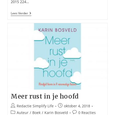
2015 224…
Mijn
Lees Verder
Zwangerschapsboek
–
De
Positiva’s
Meer rust in je hoofd
Bericht
Bericht
Redactie Simplify Life
oktober 4, 2018
auteur:
gepubliceerd
Berichtcategorie:
Bericht
Auteur
/
Boek
/
Karin Bosveld
0 Reacties