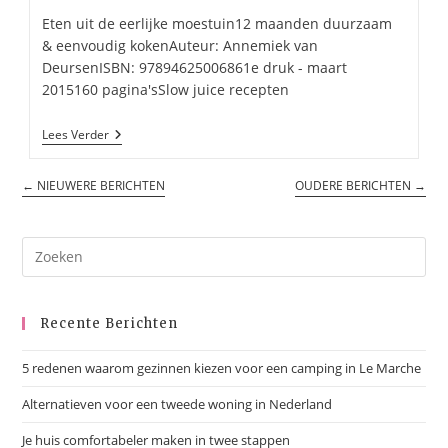
Eten uit de eerlijke moestuin12 maanden duurzaam
& eenvoudig kokenAuteur: Annemiek van
DeursenISBN: 97894625006861e druk - maart
2015160 pagina'sSlow juice recepten
Eten
Lees Verder
Uit
De
Eerlijke
←
NIEUWERE BERICHTEN
OUDERE BERICHTEN
→
Moestuin
Recente Berichten
5 redenen waarom gezinnen kiezen voor een camping in Le Marche
Alternatieven voor een tweede woning in Nederland
Je huis comfortabeler maken in twee stappen