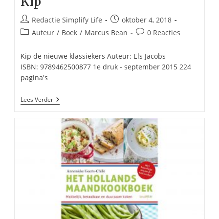
Kip
Bericht
Bericht
Redactie Simplify Life
oktober 4, 2018
auteur:
gepubliceerd
Berichtcategorie:
Bericht
Auteur
/
Boek
/
Marcus Bean
0 Reacties
op:
reacties:
Kip de nieuwe klassiekers Auteur: Els Jacobs
ISBN: 9789462500877 1e druk - september 2015 224
pagina's
Kip
Lees Verder