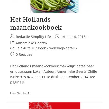
Het Hollands
maandkookboek
Bericht
Bericht
Redactie Simplify Life
oktober 4, 2018
auteur:
gepubliceerd
Berichtcategorie:
Annemieke Geerts-
op:
Chille
/
Auteur
/
Boek
/
webshop-detail
Bericht
0 Reacties
reacties:
Het Hollands maandkookboek makkelijk, betaalbaar
en duurzaam koken Auteur: Annemieke Geerts-Chille
ISBN: 9789462500211 1e druk - september 2014 188
pagina's
Het
Lees Verder
Hollands
Maandkookboek