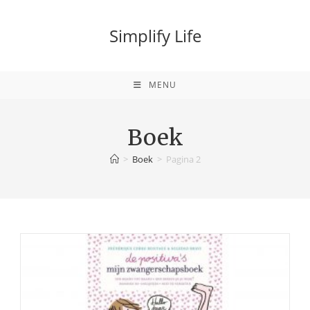
Ga
naar
Simplify Life
inhoud
MENU
Boek
>
Boek
>
Pagina 2