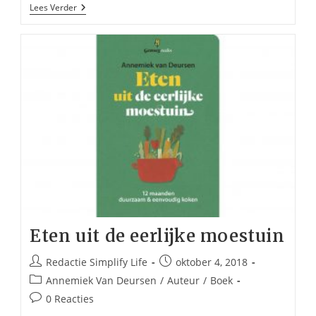
Grip
Lees Verder
Op
De
Chaos
Eten uit de eerlijke moestuin
Bericht
Bericht
Redactie Simplify Life
oktober 4, 2018
auteur:
gepubliceerd
Berichtcategorie:
Annemiek Van Deursen
/
Auteur
/
Boek
op:
Bericht
0 Reacties
reacties: