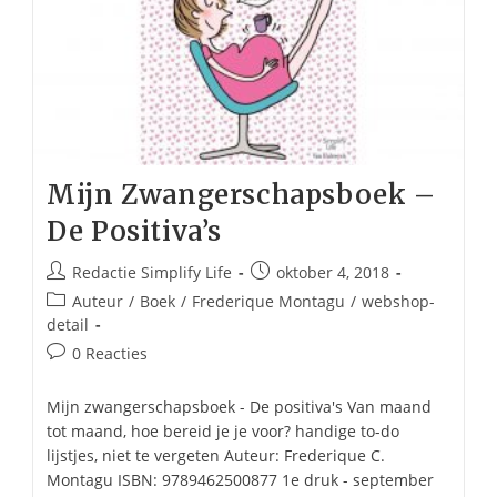
Mijn Zwangerschapsboek –
De Positiva’s
Bericht
Bericht
Redactie Simplify Life
oktober 4, 2018
auteur:
gepubliceerd
Berichtcategorie:
Auteur
/
Boek
/
Frederique Montagu
/
webshop-
op:
detail
Bericht
0 Reacties
reacties:
Mijn zwangerschapsboek - De positiva's Van maand
tot maand, hoe bereid je je voor? handige to-do
lijstjes, niet te vergeten Auteur: Frederique C.
Montagu ISBN: 9789462500877 1e druk - september