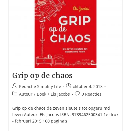
Grip op de chaos
Bericht
Bericht
Redactie Simplify Life
oktober 4, 2018
auteur:
gepubliceerd
Berichtcategorie:
Bericht
Auteur
/
Boek
/
Els Jacobs
0 Reacties
op:
reacties:
Grip op de chaos de zeven sleutels tot opgeruimd
leven Auteur: Els Jacobs ISBN: 9789462500341 1e druk
- februari 2015 160 pagina's