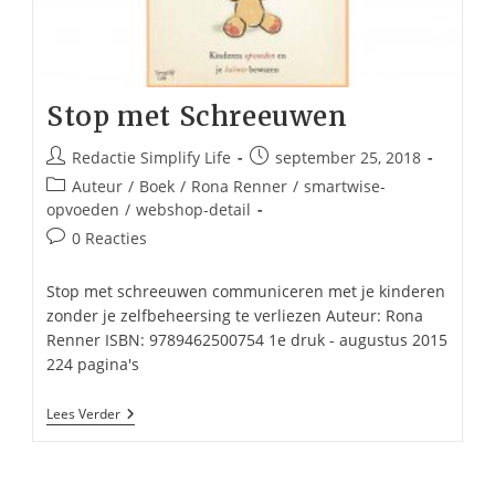
Stop met Schreeuwen
Bericht
Bericht
Redactie Simplify Life
september 25, 2018
auteur:
gepubliceerd
Berichtcategorie:
Auteur
/
Boek
/
Rona Renner
/
smartwise-
op:
opvoeden
/
webshop-detail
Bericht
0 Reacties
reacties:
Stop met schreeuwen communiceren met je kinderen
zonder je zelfbeheersing te verliezen Auteur: Rona
Renner ISBN: 9789462500754 1e druk - augustus 2015
224 pagina's
Stop
Lees Verder
Met
Schreeuwen