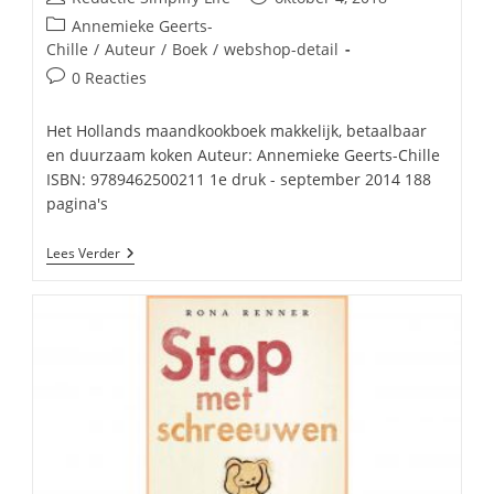
auteur:
gepubliceerd
Berichtcategorie:
Annemieke Geerts-
op:
Chille
/
Auteur
/
Boek
/
webshop-detail
Bericht
0 Reacties
reacties:
Het Hollands maandkookboek makkelijk, betaalbaar
en duurzaam koken Auteur: Annemieke Geerts-Chille
ISBN: 9789462500211 1e druk - september 2014 188
pagina's
Het
Lees Verder
Hollands
Maandkookboek