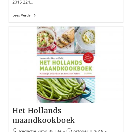
2015 224…
Mijn
Lees Verder
Zwangerschapsboek
–
De
Positiva’s
Het Hollands
maandkookboek
Bericht
Bericht
Redactie Simplify Life
oktober 4, 2018