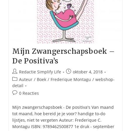
Mijn Zwangerschapsboek –
De Positiva’s
Bericht
Bericht
Redactie Simplify Life
oktober 4, 2018
auteur:
gepubliceerd
Berichtcategorie:
Auteur
/
Boek
/
Frederique Montagu
/
webshop-
op:
detail
Bericht
0 Reacties
reacties:
Mijn zwangerschapsboek - De positiva's Van maand
tot maand, hoe bereid je je voor? handige to-do
lijstjes, niet te vergeten Auteur: Frederique C.
Montagu ISBN: 9789462500877 1e druk - september