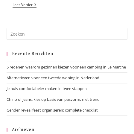
5
Lees Verder
Redenen
Waarom
Gezinnen
Kiezen
Voor
Een
Camping
In
Le
Marche
Recente Berichten
5 redenen waarom gezinnen kiezen voor een camping in Le Marche
Alternatieven voor een tweede woning in Nederland
Je huis comfortabeler maken in twee stappen
Chino of jeans: kies op basis van pasvorm, niet trend
Gender reveal feest organiseren: complete checklist
Archieven