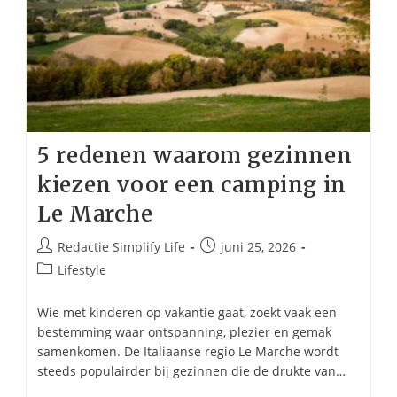
5 redenen waarom gezinnen
kiezen voor een camping in
Le Marche
Bericht
Bericht
Redactie Simplify Life
juni 25, 2026
auteur:
gepubliceerd
Berichtcategorie:
Lifestyle
op:
Wie met kinderen op vakantie gaat, zoekt vaak een
bestemming waar ontspanning, plezier en gemak
samenkomen. De Italiaanse regio Le Marche wordt
steeds populairder bij gezinnen die de drukte van…