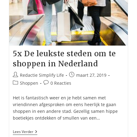
5x De leukste steden om te
shoppen in Nederland
Bericht
Bericht
Redactie Simplify Life
maart 27, 2019
auteur:
gepubliceerd
Berichtcategorie:
Bericht
Shoppen
0 Reacties
op:
reacties:
Het is fantastisch weer en je hebt samen met
vriendinnen afgesproken om eens heerlijk te gaan
shoppen in een andere stad. Gezellig samen hippe
boetiekjes ontdekken of smullen van een…
5x
Lees Verder
De