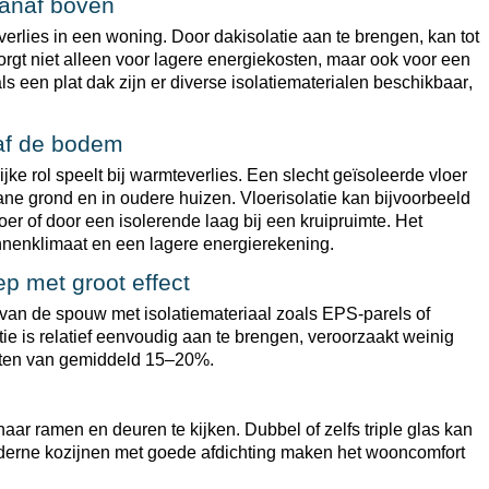
vanaf boven
erlies in een woning. Door dakisolatie aan te brengen, kan tot
gt niet alleen voor lagere energiekosten, maar ook voor een
 een plat dak zijn er diverse isolatiematerialen beschikbaar,
naf de bodem
ke rol speelt bij warmteverlies. Een slecht geïsoleerde vloer
ane grond en in oudere huizen. Vloerisolatie kan bijvoorbeeld
er of door een isolerende laag bij een kruipruimte. Het
nnenklimaat en een lagere energierekening.
p met groot effect
van de spouw met isolatiemateriaal zoals EPS-parels of
e is relatief eenvoudig aan te brengen, veroorzaakt weinig
osten van gemiddeld 15–20%.
aar ramen en deuren te kijken. Dubbel of zelfs triple glas kan
oderne kozijnen met goede afdichting maken het wooncomfort