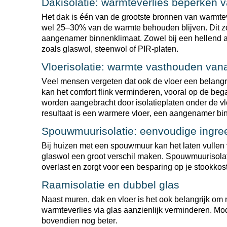
Dakisolatie: warmteverlies beperken 
Het dak is één van de grootste bronnen van warmtev
wel 25–30% van de warmte behouden blijven. Dit zor
aangenamer binnenklimaat. Zowel bij een hellend als
zoals glaswol, steenwol of PIR-platen.
Vloerisolatie: warmte vasthouden va
Veel mensen vergeten dat ook de vloer een belangrij
kan het comfort flink verminderen, vooral op de beg
worden aangebracht door isolatieplaten onder de vlo
resultaat is een warmere vloer, een aangenamer bi
Spouwmuurisolatie: eenvoudige ingree
Bij huizen met een spouwmuur kan het laten vullen 
glaswol een groot verschil maken. Spouwmuurisolati
overlast en zorgt voor een besparing op je stookk
Raamisolatie en dubbel glas
Naast muren, dak en vloer is het ook belangrijk om n
warmteverlies via glas aanzienlijk verminderen. M
bovendien nog beter.