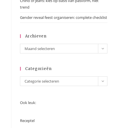
Chino of jeans: kies op basis van pasvorm, niet
trend
Gender reveal feest organiseren: complete checklist
Archieven
Maand selecteren
Categorieën
Categorie selecteren
Ook leuk:
Receptel