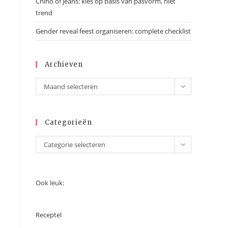
Chino of jeans: kies op basis van pasvorm, niet
trend
Gender reveal feest organiseren: complete checklist
Archieven
Maand selecteren
Categorieën
Categorie selecteren
Ook leuk:
Receptel