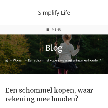
Ga
naar
Simplify Life
inhoud
MENU
Blog
>
Wonen
>
Een schommel kopen, waar rekening mee houden?
>
Een schommel kopen, waar
rekening mee houden?