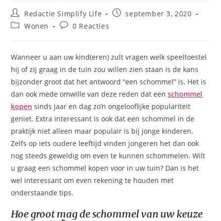
Bericht
Bericht
Redactie Simplify Life
september 3, 2020
auteur:
gepubliceerd
Berichtcategorie:
Bericht
Wonen
0 Reacties
op:
reacties:
Wanneer u aan uw kind(eren) zult vragen welk speeltoestel
hij of zij graag in de tuin zou willen zien staan is de kans
bijzonder groot dat het antwoord “een schommel” is. Het is
dan ook mede omwille van deze reden dat een
schommel
kopen
sinds jaar en dag zo’n ongelooflijke populariteit
geniet. Extra interessant is ook dat een schommel in de
praktijk niet alleen maar populair is bij jonge kinderen.
Zelfs op iets oudere leeftijd vinden jongeren het dan ook
nog steeds geweldig om even te kunnen schommelen. Wilt
u graag een schommel kopen voor in uw tuin? Dan is het
wel interessant om even rekening te houden met
onderstaande tips.
Hoe groot mag de schommel van uw keuze