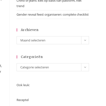
Chino of jeans: kies op basis van pasvorm, niet
trend
Gender reveal feest organiseren: complete checklist
Archieven
Archieven
Maand selecteren
Categorieën
t,
Categorieën
Categorie selecteren
r
Ook leuk:
Receptel