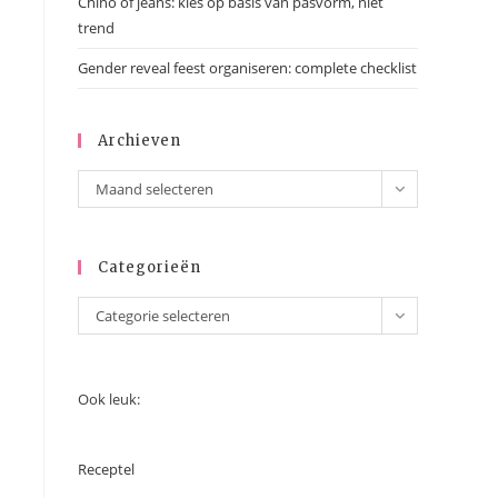
Chino of jeans: kies op basis van pasvorm, niet
trend
Gender reveal feest organiseren: complete checklist
Archieven
Archieven
Maand selecteren
Categorieën
Categorieën
Categorie selecteren
Ook leuk:
Receptel