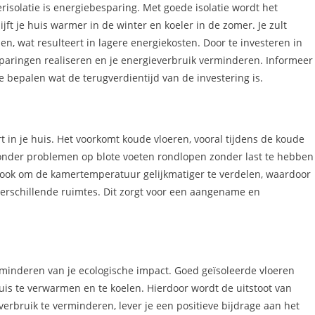
risolatie is energiebesparing. Met goede isolatie wordt het
jft je huis warmer in de winter en koeler in de zomer. Je zult
n, wat resulteert in lagere energiekosten. Door te investeren in
esparingen realiseren en je energieverbruik verminderen. Informeer
 bepalen wat de terugverdientijd van de investering is.
t in je huis. Het voorkomt koude vloeren, vooral tijdens de koude
onder problemen op blote voeten rondlopen zonder last te hebben
e ook om de kamertemperatuur gelijkmatiger te verdelen, waardoor
verschillende ruimtes. Dit zorgt voor een aangename en
verminderen van je ecologische impact. Goed geïsoleerde vloeren
uis te verwarmen en te koelen. Hierdoor wordt de uitstoot van
erbruik te verminderen, lever je een positieve bijdrage aan het