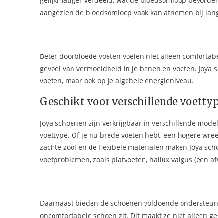
gelijkmatiger verdeeld, wat de bloedsomloop bevordert
aangezien de bloedsomloop vaak kan afnemen bij lang
Beter doorbloede voeten voelen niet alleen comfortab
gevoel van vermoeidheid in je benen en voeten. Joya s
voeten, maar ook op je algehele energieniveau.
Geschikt voor verschillende voetty
Joya schoenen zijn verkrijgbaar in verschillende modell
voettype. Of je nu brede voeten hebt, een hogere wreef, 
zachte zool en de flexibele materialen maken Joya s
voetproblemen, zoals platvoeten, hallux valgus (een afw
Daarnaast bieden de schoenen voldoende ondersteuning 
oncomfortabele schoen zit. Dit maakt ze niet alleen