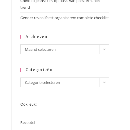
Chino of jeans: kies op basis van pasvorm, niet
trend
Gender reveal feest organiseren: complete checklist
Archieven
Maand selecteren
Categorieën
Categorie selecteren
Ook leuk:
Receptel