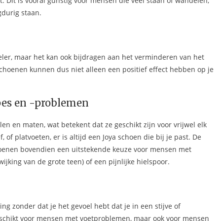
. Dit is vooral gunstig voor mensen die veel staan of wandelen,
durig staan.
eler, maar het kan ook bijdragen aan het verminderen van het
choenen kunnen dus niet alleen een positief effect hebben op je
pes en -problemen
en en maten, wat betekent dat ze geschikt zijn voor vrijwel elk
of platvoeten, er is altijd een Joya schoen die bij je past. De
choenen bovendien een uitstekende keuze voor mensen met
ijking van de grote teen) of een pijnlijke hielspoor.
zonder dat je het gevoel hebt dat je in een stijve of
 geschikt voor mensen met voetproblemen, maar ook voor mensen