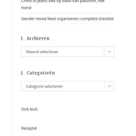
Chino of jeans: kies op basis van pasvorm, niet
trend
Gender reveal feest organiseren: complete checklist
Archieven
Archieven
Maand selecteren
Categorieën
Categorieën
Categorie selecteren
Ook leuk:
Receptel