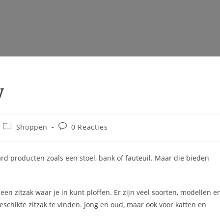
y
Berichtcategorie:
Bericht
Shoppen
0 Reacties
reacties:
ard producten zoals een stoel, bank of fauteuil. Maar die bieden
en zitzak waar je in kunt ploffen. Er zijn veel soorten, modellen e
eschikte zitzak te vinden. Jong en oud, maar ook voor katten en