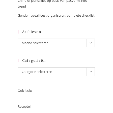
Chino of jeans: kies op basis van pasvorm, niet
trend
Gender reveal feest organiseren: complete checklist
Archieven
Archieven
Maand selecteren
Categorieën
Categorieën
Categorie selecteren
Ook leuk:
Receptel