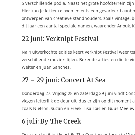
5 verschillende podia. Naast het grote hoofdterrein zijn
Hier kun je lekker relaxen en er is een gevarieerd aanb
ontwerpen van creatieve standhouders, zoals vintage, boo
dit jaar een aantal speciale namen, waaronder Anouk, K
22 juni: Verknipt Festival
Na 4 uitverkochte edities keert Verknipt Festival weer te
verschillende muziekstijlen. Bekende artiesten die te vind
Weiter en Juan Sanchez.
27 – 29 juni: Concert At Sea
Donderdag 27, Vrijdag 28 en zaterdag 29 juni vindt Con
vlogen letterlijk de deur uit, dus er zijn op dit moment 
zoals Nielson, Suzan en Freek, Lisa Loïs en Guus Meeu
6 juli: By The Creek
Op zaterdag 6 juli keert By The Creek weer terug in V