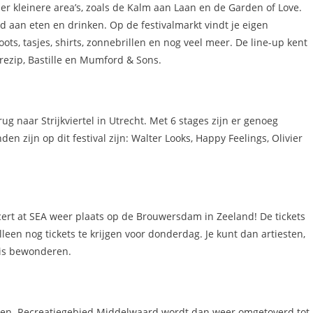
 er kleinere area’s, zoals de Kalm aan Laan en de Garden of Love.
od aan eten en drinken. Op de festivalmarkt vindt je eigen
ts, tasjes, shirts, zonnebrillen en nog veel meer. De line-up kent
rezip, Bastille en Mumford & Sons.
rug naar Strijkviertel in Utrecht. Met 6 stages zijn er genoeg
en zijn op dit festival zijn: Walter Looks, Happy Feelings, Olivier
cert at SEA weer plaats op de Brouwersdam in Zeeland! De tickets
alleen nog tickets te krijgen voor donderdag. Je kunt dan artiesten,
wis bewonderen.
ianen. Recreatiegebied Middelwaard wordt dan weer omgetoverd tot