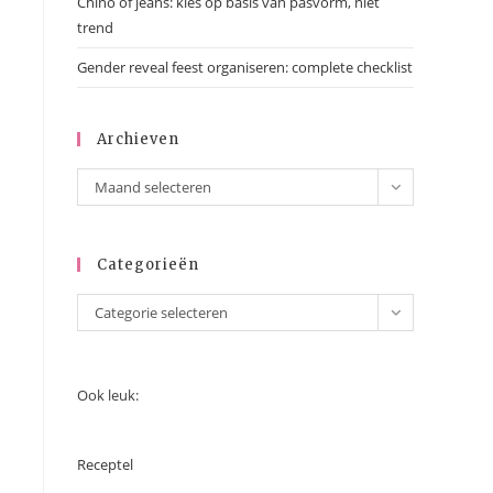
Chino of jeans: kies op basis van pasvorm, niet
trend
Gender reveal feest organiseren: complete checklist
Archieven
Maand selecteren
Categorieën
Categorie selecteren
Ook leuk:
Receptel