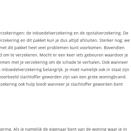
erzekeringen: de inboedelverzekering en de opstalverzekering. De
ekering en dit pakket kun je dus altijd afsluiten. Sterker nog; we
e met dit pakket heel veel problemen kunt voorkomen. Bovendien
rd om te verzekeren. Mocht er een keer iets gebeuren waardoor je
pnemen met je verzekering om de schade te verhalen. Ook wanneer
 inboedelverzekering belangrijk. Je moet namelijk ook in staat zijn
ijvoorbeeld slachtoffer geworden zijn van een grote woningbrand.
erzekering ook hulp biedt wanneer je slachtoffer geworden bent
ring. Als je namelijk de eigenaar bent van de woning waar je in