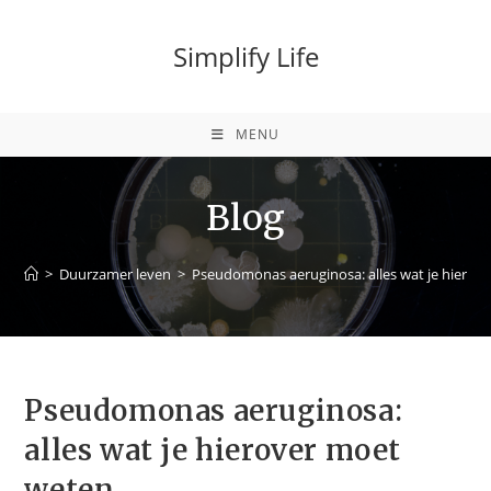
Ga
naar
Simplify Life
inhoud
MENU
Blog
>
Duurzamer leven
>
Pseudomonas aeruginosa: alles wat je hierov
Pseudomonas aeruginosa:
alles wat je hierover moet
weten